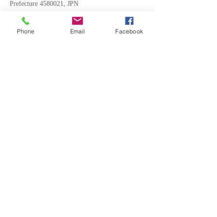
Prefecture 4580021, JPN
Phone
Email
Facebook
WithYou
〒458-0021
名古屋市緑区滝の水2丁目2101番地の2
Google MAP
お問い合わせwithyou.shoei@gmail.com