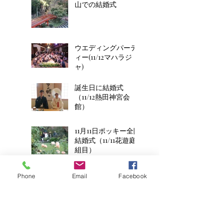
山での結婚式
ウエディングパーテ
ィー(11/12マハラジ
ャ)
誕生日に結婚式
（11/12熱田神宮会
館）
11月11日ポッキー全開
結婚式（11/11花遊庭2
組目）
平成8年生まれの2人
Phone
Email
Facebook
のお子様連れ結婚式
(11/11花遊庭)
ウエディングケーキ