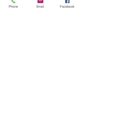
結婚式（11/11花遊庭2
組目）
Phone
Email
Facebook
平成8年生まれの2人
のお子様連れ結婚式
(11/11花遊庭)
ウエディングケーキ
のかわりに
フラワー&リーフシ
ャワー
ガーデン人前式