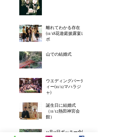
離れてわかる存在
(11/18花遊庭披露宴レ
ポ
山での結婚式
ウエディングパーテ
ィー(11/12マハラジ
ャ)
誕生日に結婚式
（11/12熱田神宮会
館）
11月11日ポッキー全開