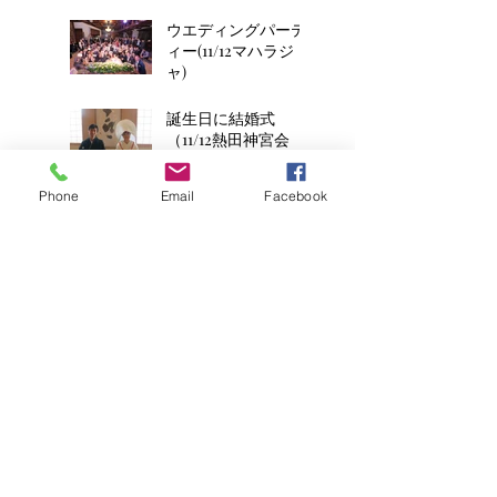
ウエディングパーテ
ィー(11/12マハラジ
ャ)
誕生日に結婚式
（11/12熱田神宮会
館）
Phone
Email
Facebook
11月11日ポッキー全開
結婚式（11/11花遊庭2
組目）
平成8年生まれの2人
のお子様連れ結婚式
(11/11花遊庭)
ウエディングケーキ
のかわりに