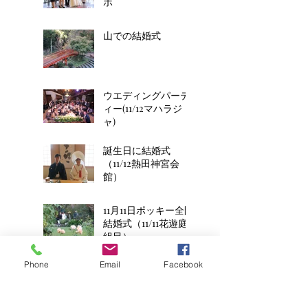
ポ
山での結婚式
ウエディングパーテ
ィー(11/12マハラジ
ャ)
誕生日に結婚式
（11/12熱田神宮会
館）
11月11日ポッキー全開
結婚式（11/11花遊庭2
組目）
Phone
Email
Facebook
平成8年生まれの2人
のお子様連れ結婚式
(11/11花遊庭)