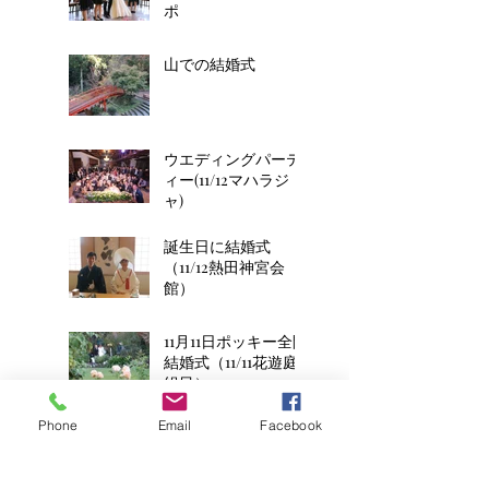
ポ
山での結婚式
ウエディングパーテ
ィー(11/12マハラジ
ャ)
誕生日に結婚式
（11/12熱田神宮会
館）
11月11日ポッキー全開
結婚式（11/11花遊庭2
組目）
Phone
Email
Facebook
平成8年生まれの2人
のお子様連れ結婚式
(11/11花遊庭)