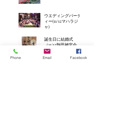
ウエディングパーテ
ィー(11/12マハラジ
ャ)
誕生日に結婚式
（11/12熱田神宮会
館）
Phone
Email
Facebook
11月11日ポッキー全開
結婚式（11/11花遊庭2
組目）
平成8年生まれの2人
のお子様連れ結婚式
(11/11花遊庭)
ウエディングケーキ
のかわりに