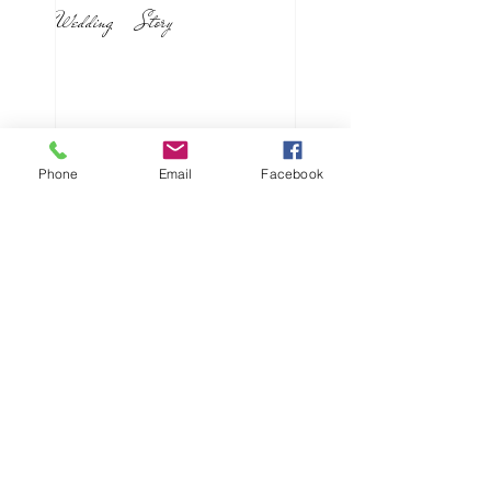
Wedding Story
Phone
Email
Facebook
新着記事
男性同士の結婚式
離れてわかる存在
(11/18花遊庭披露宴レ
ポ